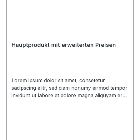
Hauptprodukt mit erweiterten Preisen
Lorem ipsum dolor sit amet, consetetur
sadipscing elitr, sed diam nonumy eirmod tempor
invidunt ut labore et dolore magna aliquyam erat,
sed diam voluptua. At vero eos et accusam et
justo duo dolores et ea rebum. Stet clita kasd
gubergren, no sea takimata sanctus est Lorem
ipsum dolor sit amet. Lorem ipsum dolor sit amet,
consetetur sadipscing elitr, sed diam nonumy