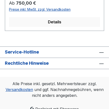
eirmod tempor invidunt ut labore et dolore
Regulärer Preis:
Ab
750,00 €
magna aliquyam erat, sed diam voluptua. At vero
Preise inkl. MwSt. zzgl. Versandkosten
eos et accusam et justo duo dolores et ea
rebum. Stet clita kasd gubergren, no sea
Details
takimata sanctus est Lorem ipsum dolor sit amet.
Service-Hotline
Rechtliche Hinweise
Alle Preise inkl. gesetzl. Mehrwertsteuer zzgl.
Versandkosten
und ggf. Nachnahmegebühren, wenn
nicht anders angegeben.